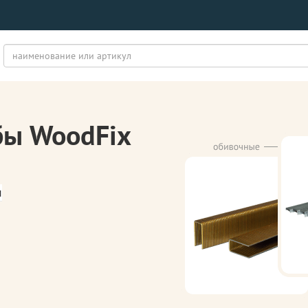
бы WoodFix
м