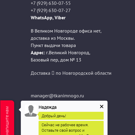
+7 (929) 630-07-55
+7 (929) 630-07-27
WhatsApp, Viber
В Великом Новгороде офиса нет,
доставка из Москвы.
Пункт выдачи товара
Адрес:
г.Великий Новгород
,
Базовый пер, дом № 13
Доставка
по Новгородской области
manager@tkanimnogo.ru
info@tkanimnogo.ru
Надежда
Мы не в сети, напишите нам
sale@tkanimnogo.ru
Добрый день!
Сейчас не рабочее время.
Оставьте свой вопрос и